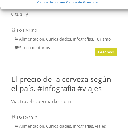
encontrar al rededor del mundo. Estas son
Política de cookies
Política de Privacidad
todas las variantes de los vinos existentes. Vía:
visual.ly
18/12/2012
Alimentación
Curiosidades
Infografias
Turismo
,
,
,
Sin comentarios
Leer más
El precio de la cerveza según
el país. #infografia #viajes
Vía: travelsupermarket.com
13/12/2012
Alimentación
Curiosidades
Infografias
Viajes
,
,
,