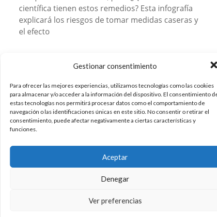
científica tienen estos remedios? Esta infografía
explicará los riesgos de tomar medidas caseras y
el efecto
02/01/2013
Gestionar consentimiento
Alimentación
Curiosidades
Infografias
Salud
,
,
,
Para ofrecer las mejores experiencias, utilizamos tecnologías como las cookies
Sin comentarios
para almacenar y/o acceder a la información del dispositivo. El consentimiento d
Leer más
estas tecnologías nos permitirá procesar datos como el comportamiento de
navegación o las identificaciones únicas en este sitio. No consentir o retirar el
consentimiento, puede afectar negativamente a ciertas características y
funciones.
Vinos, infografía con todas las
clases del mundo. #infografia
Aceptar
#vino
Denegar
Esta curiosa infografia nos muestra todas las
Ver preferencias
clases y variedades de vinos que podemos